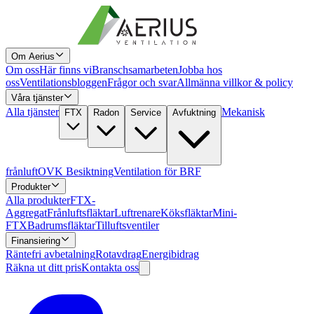
Om Aerius
Om oss
Här finns vi
Branschsamarbeten
Jobba hos
oss
Ventilationsbloggen
Frågor och svar
Allmänna villkor & policy
Våra tjänster
Alla tjänster
Mekanisk
FTX
Radon
Service
Avfuktning
frånluft
OVK Besiktning
Ventilation för BRF
Produkter
Alla produkter
FTX-
Aggregat
Frånluftsfläktar
Luftrenare
Köksfläktar
Mini-
FTX
Badrumsfläktar
Tilluftsventiler
Finansiering
Räntefri avbetalning
Rotavdrag
Energibidrag
Räkna ut ditt pris
Kontakta oss