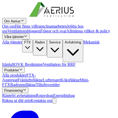
Om Aerius
Om oss
Här finns vi
Branschsamarbeten
Jobba hos
oss
Ventilationsbloggen
Frågor och svar
Allmänna villkor & policy
Våra tjänster
Alla tjänster
Mekanisk
FTX
Radon
Service
Avfuktning
frånluft
OVK Besiktning
Ventilation för BRF
Produkter
Alla produkter
FTX-
Aggregat
Frånluftsfläktar
Luftrenare
Köksfläktar
Mini-
FTX
Badrumsfläktar
Tilluftsventiler
Finansiering
Räntefri avbetalning
Rotavdrag
Energibidrag
Räkna ut ditt pris
Kontakta oss