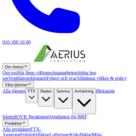
010-300 16 00
Om Aerius
Om oss
Här finns vi
Branschsamarbeten
Jobba hos
oss
Ventilationsbloggen
Frågor och svar
Allmänna villkor & policy
Våra tjänster
Alla tjänster
Mekanisk
FTX
Radon
Service
Avfuktning
frånluft
OVK Besiktning
Ventilation för BRF
Produkter
Alla produkter
FTX-
Aggregat
Frånluftsfläktar
Luftrenare
Köksfläktar
Mini-