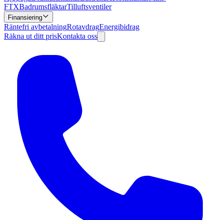
FTX
Badrumsfläktar
Tilluftsventiler
Finansiering
Räntefri avbetalning
Rotavdrag
Energibidrag
Räkna ut ditt pris
Kontakta oss