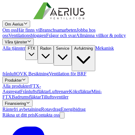
Om Aerius
Om oss
Här finns vi
Branschsamarbeten
Jobba hos
oss
Ventilationsbloggen
Frågor och svar
Allmänna villkor & policy
Våra tjänster
Alla tjänster
Mekanisk
FTX
Radon
Service
Avfuktning
frånluft
OVK Besiktning
Ventilation för BRF
Produkter
Alla produkter
FTX-
Aggregat
Frånluftsfläktar
Luftrenare
Köksfläktar
Mini-
FTX
Badrumsfläktar
Tilluftsventiler
Finansiering
Räntefri avbetalning
Rotavdrag
Energibidrag
Räkna ut ditt pris
Kontakta oss