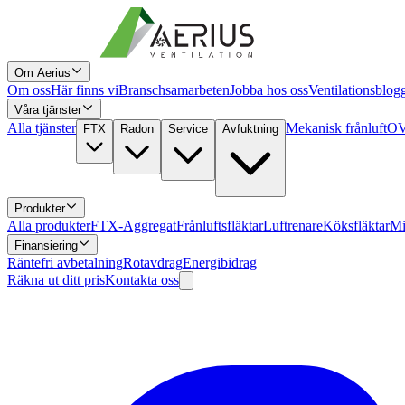
Om Aerius
Om oss
Här finns vi
Branschsamarbeten
Jobba hos oss
Ventilationsblog
Våra tjänster
Alla tjänster
Mekanisk frånluft
OV
FTX
Radon
Service
Avfuktning
Produkter
Alla produkter
FTX-Aggregat
Frånluftsfläktar
Luftrenare
Köksfläktar
Mi
Finansiering
Räntefri avbetalning
Rotavdrag
Energibidrag
Räkna ut ditt pris
Kontakta oss