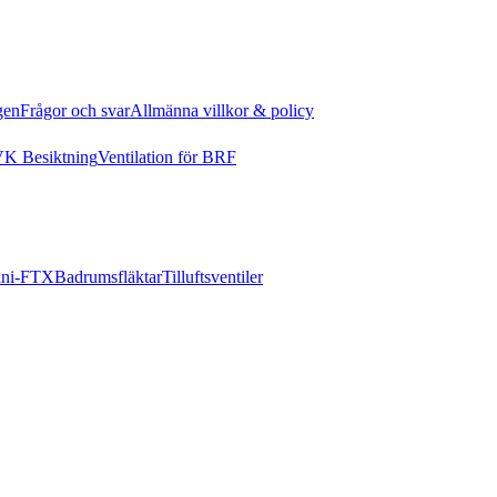
gen
Frågor och svar
Allmänna villkor & policy
K Besiktning
Ventilation för BRF
ni-FTX
Badrumsfläktar
Tilluftsventiler