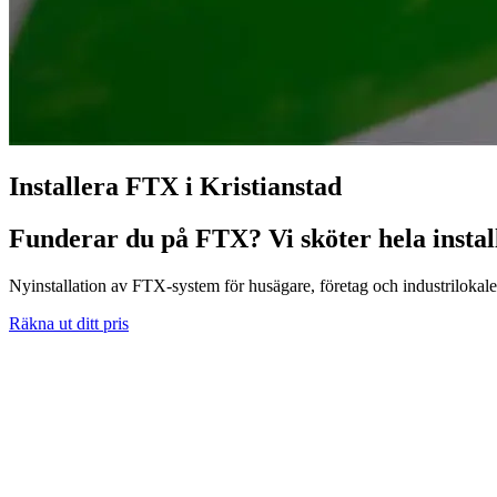
Installera FTX i Kristianstad
Funderar du på FTX? Vi sköter hela install
Nyinstallation av FTX-system för husägare, företag och industrilokale
Räkna ut ditt pris