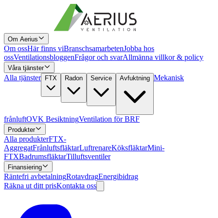
Om Aerius
Om oss
Här finns vi
Branschsamarbeten
Jobba hos
oss
Ventilationsbloggen
Frågor och svar
Allmänna villkor & policy
Våra tjänster
Alla tjänster
Mekanisk
FTX
Radon
Service
Avfuktning
frånluft
OVK Besiktning
Ventilation för BRF
Produkter
Alla produkter
FTX-
Aggregat
Frånluftsfläktar
Luftrenare
Köksfläktar
Mini-
FTX
Badrumsfläktar
Tilluftsventiler
Finansiering
Räntefri avbetalning
Rotavdrag
Energibidrag
Räkna ut ditt pris
Kontakta oss