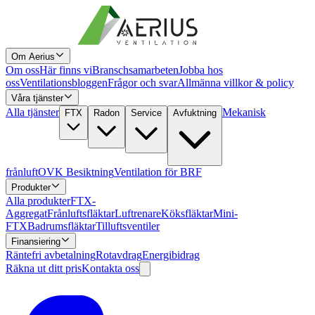
Om Aerius
Om oss
Här finns vi
Branschsamarbeten
Jobba hos
oss
Ventilationsbloggen
Frågor och svar
Allmänna villkor & policy
Våra tjänster
Alla tjänster
Mekanisk
FTX
Radon
Service
Avfuktning
frånluft
OVK Besiktning
Ventilation för BRF
Produkter
Alla produkter
FTX-
Aggregat
Frånluftsfläktar
Luftrenare
Köksfläktar
Mini-
FTX
Badrumsfläktar
Tilluftsventiler
Finansiering
Räntefri avbetalning
Rotavdrag
Energibidrag
Räkna ut ditt pris
Kontakta oss