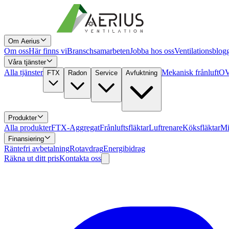
Om Aerius
Om oss
Här finns vi
Branschsamarbeten
Jobba hos oss
Ventilationsblog
Våra tjänster
Alla tjänster
Mekanisk frånluft
OV
FTX
Radon
Service
Avfuktning
Produkter
Alla produkter
FTX-Aggregat
Frånluftsfläktar
Luftrenare
Köksfläktar
Mi
Finansiering
Räntefri avbetalning
Rotavdrag
Energibidrag
Räkna ut ditt pris
Kontakta oss