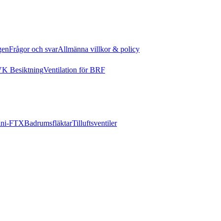
gen
Frågor och svar
Allmänna villkor & policy
K Besiktning
Ventilation för BRF
ni-FTX
Badrumsfläktar
Tilluftsventiler