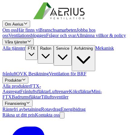
Om Aerius
Om oss
Här finns vi
Branschsamarbeten
Jobba hos
oss
Ventilationsbloggen
Frågor och svar
Allmänna villkor & policy
Våra tjänster
Alla tjänster
Mekanisk
FTX
Radon
Service
Avfuktning
frånluft
OVK Besiktning
Ventilation för BRF
Produkter
Alla produkter
FTX-
Aggregat
Frånluftsfläktar
Luftrenare
Köksfläktar
Mini-
FTX
Badrumsfläktar
Tilluftsventiler
Finansiering
Räntefri avbetalning
Rotavdrag
Energibidrag
Räkna ut ditt pris
Kontakta oss