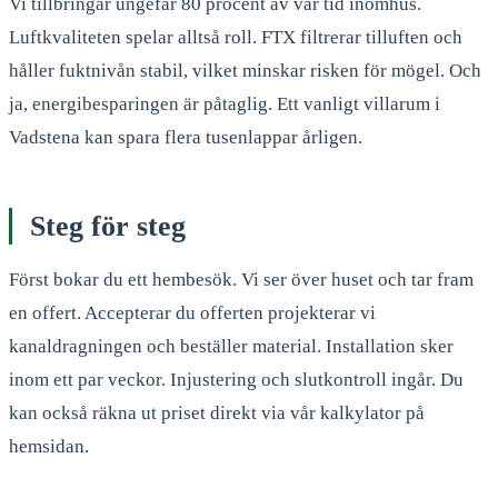
Vi tillbringar ungefär 80 procent av vår tid inomhus.
Luftkvaliteten spelar alltså roll. FTX filtrerar tilluften och
håller fuktnivån stabil, vilket minskar risken för mögel. Och
ja, energibesparingen är påtaglig. Ett vanligt villarum i
Vadstena kan spara flera tusenlappar årligen.
Steg för steg
Först bokar du ett hembesök. Vi ser över huset och tar fram
en offert. Accepterar du offerten projekterar vi
kanaldragningen och beställer material. Installation sker
inom ett par veckor. Injustering och slutkontroll ingår. Du
kan också räkna ut priset direkt via vår kalkylator på
hemsidan.