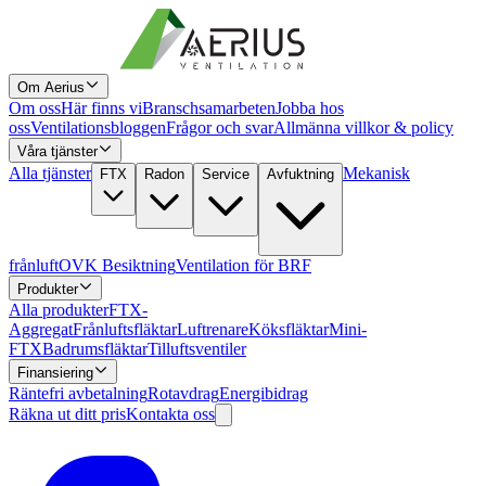
Om Aerius
Om oss
Här finns vi
Branschsamarbeten
Jobba hos
oss
Ventilationsbloggen
Frågor och svar
Allmänna villkor & policy
Våra tjänster
Alla tjänster
Mekanisk
FTX
Radon
Service
Avfuktning
frånluft
OVK Besiktning
Ventilation för BRF
Produkter
Alla produkter
FTX-
Aggregat
Frånluftsfläktar
Luftrenare
Köksfläktar
Mini-
FTX
Badrumsfläktar
Tilluftsventiler
Finansiering
Räntefri avbetalning
Rotavdrag
Energibidrag
Räkna ut ditt pris
Kontakta oss