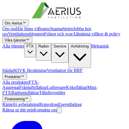
Om Aerius
Om oss
Här finns vi
Branschsamarbeten
Jobba hos
oss
Ventilationsbloggen
Frågor och svar
Allmänna villkor & policy
Våra tjänster
Alla tjänster
Mekanisk
FTX
Radon
Service
Avfuktning
frånluft
OVK Besiktning
Ventilation för BRF
Produkter
Alla produkter
FTX-
Aggregat
Frånluftsfläktar
Luftrenare
Köksfläktar
Mini-
FTX
Badrumsfläktar
Tilluftsventiler
Finansiering
Räntefri avbetalning
Rotavdrag
Energibidrag
Räkna ut ditt pris
Kontakta oss