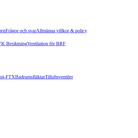
gen
Frågor och svar
Allmänna villkor & policy
K Besiktning
Ventilation för BRF
ni-FTX
Badrumsfläktar
Tilluftsventiler