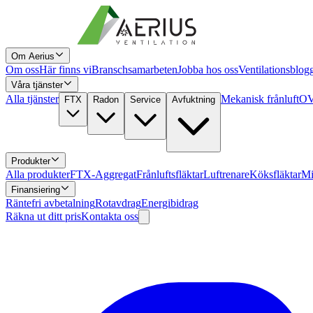
Om Aerius
Om oss
Här finns vi
Branschsamarbeten
Jobba hos oss
Ventilationsblog
Våra tjänster
Alla tjänster
Mekanisk frånluft
OV
FTX
Radon
Service
Avfuktning
Produkter
Alla produkter
FTX-Aggregat
Frånluftsfläktar
Luftrenare
Köksfläktar
Mi
Finansiering
Räntefri avbetalning
Rotavdrag
Energibidrag
Räkna ut ditt pris
Kontakta oss