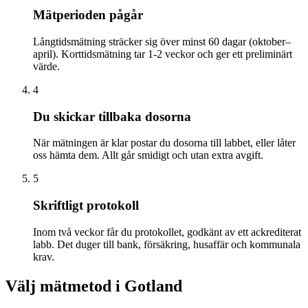
Mätperioden pågår
Långtidsmätning sträcker sig över minst 60 dagar (oktober–
april). Korttidsmätning tar 1-2 veckor och ger ett preliminärt
värde.
4
Du skickar tillbaka dosorna
När mätningen är klar postar du dosorna till labbet, eller låter
oss hämta dem. Allt går smidigt och utan extra avgift.
5
Skriftligt protokoll
Inom två veckor får du protokollet, godkänt av ett ackrediterat
labb. Det duger till bank, försäkring, husaffär och kommunala
krav.
Välj mätmetod i
Gotland