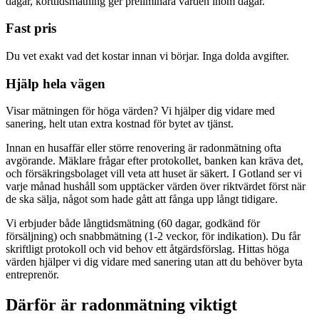
dagar, korttidsmätning ger preliminära värden inom dagar.
Fast pris
Du vet exakt vad det kostar innan vi börjar. Inga dolda avgifter.
Hjälp hela vägen
Visar mätningen för höga värden? Vi hjälper dig vidare med
sanering, helt utan extra kostnad för bytet av tjänst.
Innan en husaffär eller större renovering är radonmätning ofta
avgörande. Mäklare frågar efter protokollet, banken kan kräva det,
och försäkringsbolaget vill veta att huset är säkert. I Gotland ser vi
varje månad hushåll som upptäcker värden över riktvärdet först när
de ska sälja, något som hade gått att fånga upp långt tidigare.
Vi erbjuder både långtidsmätning (60 dagar, godkänd för
försäljning) och snabbmätning (1-2 veckor, för indikation). Du får
skriftligt protokoll och vid behov ett åtgärdsförslag. Hittas höga
värden hjälper vi dig vidare med sanering utan att du behöver byta
entreprenör.
Därför är radonmätning viktigt