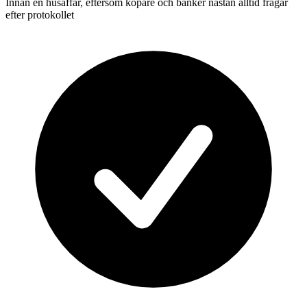
Innan en husaffär, eftersom köpare och banker nästan alltid frågar
efter protokollet