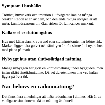
Symptom i hushållet
Trötthet, huvudvärk och irritation i luftvägarna kan ha många
orsaker. Radon är en av dem, och den enda riktiga utvägen är att
mäta. Långtidsexponering ökar risken för lungcancer markant.
Källare eller sluttningshus
Hus med källarplan, krypgrund eller sluttningstomter har högre risk.
Marken ligger nära golvet och tätningen är ofta sämre än i nyare hus
med platta på mark.
Nybyggt hus utan slutbesiktigad mätning
Många nybyggen har gjort en korttidsmätning under byggtiden, men
ingen riktig långtidsmätning. Då vet du egentligen inte vad halten
ligger på över tid.
När behövs en radonmätning?
Det finns flera anledningar att mäta radonhalten i ditt hus. Här är de
vanligaste situationerna då en mätning är aktuell.