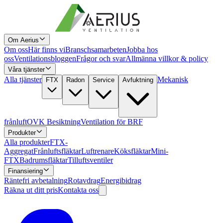
Om Aerius
Om oss
Här finns vi
Branschsamarbeten
Jobba hos
oss
Ventilationsbloggen
Frågor och svar
Allmänna villkor & policy
Våra tjänster
Alla tjänster
Mekanisk
FTX
Radon
Service
Avfuktning
frånluft
OVK Besiktning
Ventilation för BRF
Produkter
Alla produkter
FTX-
Aggregat
Frånluftsfläktar
Luftrenare
Köksfläktar
Mini-
FTX
Badrumsfläktar
Tilluftsventiler
Finansiering
Räntefri avbetalning
Rotavdrag
Energibidrag
Räkna ut ditt pris
Kontakta oss