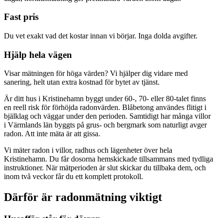
Fast pris
Du vet exakt vad det kostar innan vi börjar. Inga dolda avgifter.
Hjälp hela vägen
Visar mätningen för höga värden? Vi hjälper dig vidare med
sanering, helt utan extra kostnad för bytet av tjänst.
Är ditt hus i Kristinehamn byggt under 60-, 70- eller 80-talet finns
en reell risk för förhöjda radonvärden. Blåbetong användes flitigt i
bjälklag och väggar under den perioden. Samtidigt har många villor
i Värmlands län byggts på grus- och bergmark som naturligt avger
radon. Att inte mäta är att gissa.
Vi mäter radon i villor, radhus och lägenheter över hela
Kristinehamn. Du får dosorna hemskickade tillsammans med tydliga
instruktioner. När mätperioden är slut skickar du tillbaka dem, och
inom två veckor får du ett komplett protokoll.
Därför är radonmätning viktigt