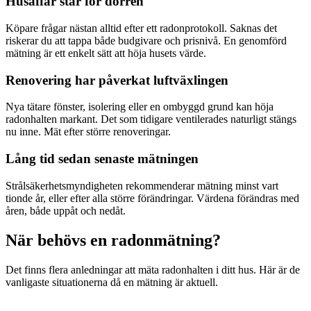
Husaffär står för dörren
Köpare frågar nästan alltid efter ett radonprotokoll. Saknas det
riskerar du att tappa både budgivare och prisnivå. En genomförd
mätning är ett enkelt sätt att höja husets värde.
Renovering har påverkat luftväxlingen
Nya tätare fönster, isolering eller en ombyggd grund kan höja
radonhalten markant. Det som tidigare ventilerades naturligt stängs
nu inne. Mät efter större renoveringar.
Lång tid sedan senaste mätningen
Strålsäkerhetsmyndigheten rekommenderar mätning minst vart
tionde år, eller efter alla större förändringar. Värdena förändras med
åren, både uppåt och nedåt.
När behövs en radonmätning?
Det finns flera anledningar att mäta radonhalten i ditt hus. Här är de
vanligaste situationerna då en mätning är aktuell.