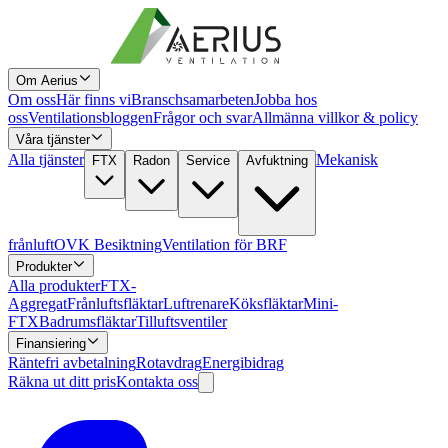
Om Aerius
Om oss
Här finns vi
Branschsamarbeten
Jobba hos
oss
Ventilationsbloggen
Frågor och svar
Allmänna villkor & policy
Våra tjänster
Alla tjänster
Mekanisk
FTX
Radon
Service
Avfuktning
frånluft
OVK Besiktning
Ventilation för BRF
Produkter
Alla produkter
FTX-
Aggregat
Frånluftsfläktar
Luftrenare
Köksfläktar
Mini-
FTX
Badrumsfläktar
Tilluftsventiler
Finansiering
Räntefri avbetalning
Rotavdrag
Energibidrag
Räkna ut ditt pris
Kontakta oss