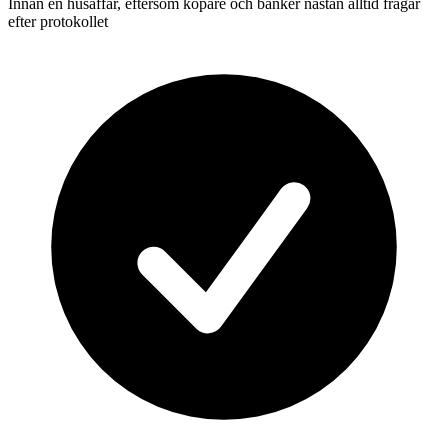
Innan en husaffär, eftersom köpare och banker nästan alltid frågar
efter protokollet