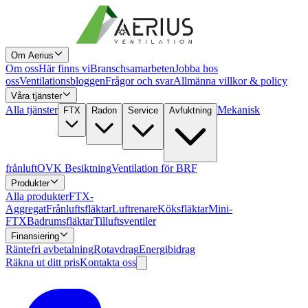
Om Aerius
Om oss
Här finns vi
Branschsamarbeten
Jobba hos
oss
Ventilationsbloggen
Frågor och svar
Allmänna villkor & policy
Våra tjänster
Alla tjänster
Mekanisk
FTX
Radon
Service
Avfuktning
frånluft
OVK Besiktning
Ventilation för BRF
Produkter
Alla produkter
FTX-
Aggregat
Frånluftsfläktar
Luftrenare
Köksfläktar
Mini-
FTX
Badrumsfläktar
Tilluftsventiler
Finansiering
Räntefri avbetalning
Rotavdrag
Energibidrag
Räkna ut ditt pris
Kontakta oss