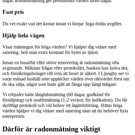
dagar, korttidsmätning ger preliminära värden inom dagar.
Fast pris
Du vet exakt vad det kostar innan vi börjar. Inga dolda avgifter.
Hjälp hela vägen
Visar mätningen för höga värden? Vi hjälper dig vidare med
sanering, helt utan extra kostnad för bytet av tjänst.
Innan en husaffär eller större renovering är radonmätning ofta
avgörande. Mäklare frågar efter protokollet, banken kan kräva det,
och försäkringsbolaget vill veta att huset är säkert. I Ljungby ser vi
varje månad hushåll som upptäcker värden över riktvärdet först när
de ska sälja, något som hade gått att fånga upp långt tidigare.
Vi erbjuder både långtidsmätning (60 dagar, godkänd för
försäljning) och snabbmätning (1-2 veckor, för indikation). Du får
skriftligt protokoll och vid behov ett åtgärdsförslag. Hittas höga
värden hjälper vi dig vidare med sanering utan att du behöver byta
entreprenör.
Därför är radonmätning viktigt