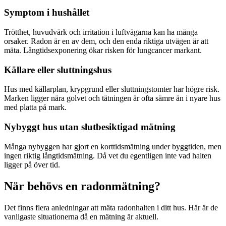
Symptom i hushållet
Trötthet, huvudvärk och irritation i luftvägarna kan ha många
orsaker. Radon är en av dem, och den enda riktiga utvägen är att
mäta. Långtidsexponering ökar risken för lungcancer markant.
Källare eller sluttningshus
Hus med källarplan, krypgrund eller sluttningstomter har högre risk.
Marken ligger nära golvet och tätningen är ofta sämre än i nyare hus
med platta på mark.
Nybyggt hus utan slutbesiktigad mätning
Många nybyggen har gjort en korttidsmätning under byggtiden, men
ingen riktig långtidsmätning. Då vet du egentligen inte vad halten
ligger på över tid.
När behövs en radonmätning?
Det finns flera anledningar att mäta radonhalten i ditt hus. Här är de
vanligaste situationerna då en mätning är aktuell.