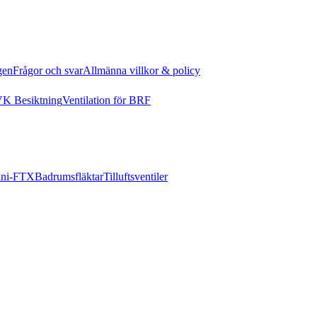
gen
Frågor och svar
Allmänna villkor & policy
K Besiktning
Ventilation för BRF
ni-FTX
Badrumsfläktar
Tilluftsventiler