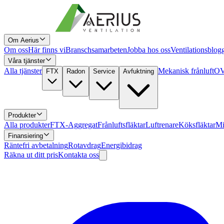
Om Aerius
Om oss
Här finns vi
Branschsamarbeten
Jobba hos oss
Ventilationsblog
Våra tjänster
Alla tjänster
Mekanisk frånluft
OV
FTX
Radon
Service
Avfuktning
Produkter
Alla produkter
FTX-Aggregat
Frånluftsfläktar
Luftrenare
Köksfläktar
Mi
Finansiering
Räntefri avbetalning
Rotavdrag
Energibidrag
Räkna ut ditt pris
Kontakta oss