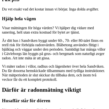
Du vet exakt vad det kostar innan vi börjar. Inga dolda avgifter.
Hjälp hela vägen
Visar mätningen för höga värden? Vi hjälper dig vidare med
sanering, helt utan extra kostnad för bytet av tjänst.
Är ditt hus i Sandviken byggt under 60-, 70- eller 80-talet finns en
reell risk för förhöjda radonvärden. Blåbetong användes flitigt i
bjälklag och väggar under den perioden. Samtidigt har många villor
i Gävleborgs län byggts på grus- och bergmark som naturligt avger
radon. Att inte mäta är att gissa.
Vi mäter radon i villor, radhus och lägenheter över hela Sandviken.
Du får dosorna hemskickade tillsammans med tydliga instruktioner.
När mätperioden är slut skickar du tillbaka dem, och inom två
veckor får du ett komplett protokoll.
Därför är radonmätning viktigt
Husaffär står för dörren