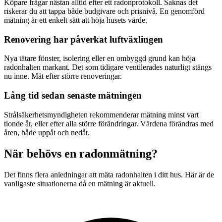
Köpare frågar nästan alltid efter ett radonprotokoll. Saknas det
riskerar du att tappa både budgivare och prisnivå. En genomförd
mätning är ett enkelt sätt att höja husets värde.
Renovering har påverkat luftväxlingen
Nya tätare fönster, isolering eller en ombyggd grund kan höja
radonhalten markant. Det som tidigare ventilerades naturligt stängs
nu inne. Mät efter större renoveringar.
Lång tid sedan senaste mätningen
Strålsäkerhetsmyndigheten rekommenderar mätning minst vart
tionde år, eller efter alla större förändringar. Värdena förändras med
åren, både uppåt och nedåt.
När behövs en radonmätning?
Det finns flera anledningar att mäta radonhalten i ditt hus. Här är de
vanligaste situationerna då en mätning är aktuell.