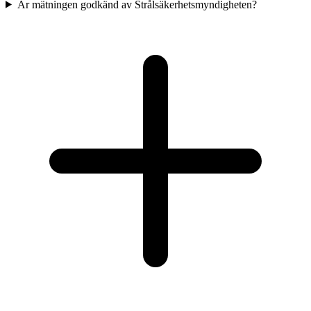
Är mätningen godkänd av Strålsäkerhetsmyndigheten?