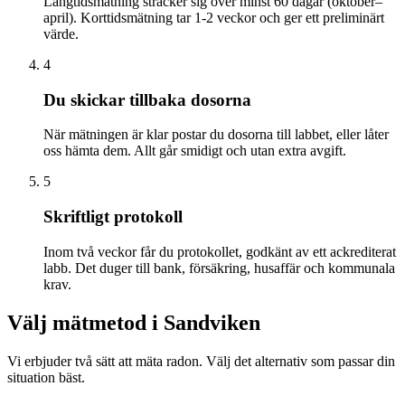
Långtidsmätning sträcker sig över minst 60 dagar (oktober–
april). Korttidsmätning tar 1-2 veckor och ger ett preliminärt
värde.
4
Du skickar tillbaka dosorna
När mätningen är klar postar du dosorna till labbet, eller låter
oss hämta dem. Allt går smidigt och utan extra avgift.
5
Skriftligt protokoll
Inom två veckor får du protokollet, godkänt av ett ackrediterat
labb. Det duger till bank, försäkring, husaffär och kommunala
krav.
Välj mätmetod i
Sandviken
Vi erbjuder två sätt att mäta radon. Välj det alternativ som passar din
situation bäst.