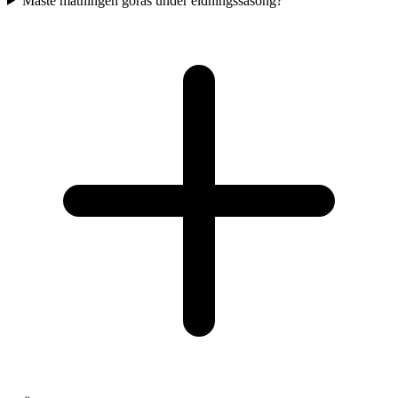
Måste mätningen göras under eldningssäsong?