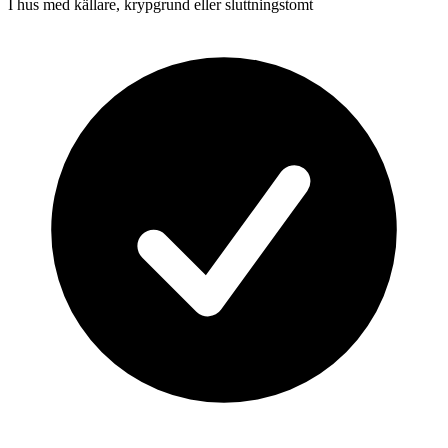
I hus med källare, krypgrund eller sluttningstomt