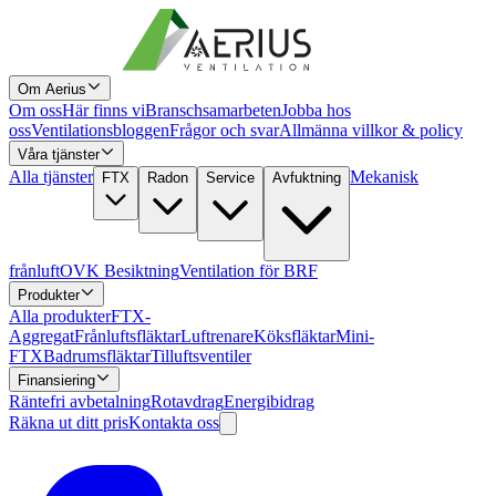
Om Aerius
Om oss
Här finns vi
Branschsamarbeten
Jobba hos
oss
Ventilationsbloggen
Frågor och svar
Allmänna villkor & policy
Våra tjänster
Alla tjänster
Mekanisk
FTX
Radon
Service
Avfuktning
frånluft
OVK Besiktning
Ventilation för BRF
Produkter
Alla produkter
FTX-
Aggregat
Frånluftsfläktar
Luftrenare
Köksfläktar
Mini-
FTX
Badrumsfläktar
Tilluftsventiler
Finansiering
Räntefri avbetalning
Rotavdrag
Energibidrag
Räkna ut ditt pris
Kontakta oss