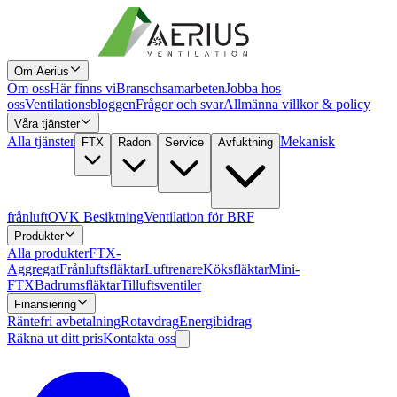
Om Aerius
Om oss
Här finns vi
Branschsamarbeten
Jobba hos
oss
Ventilationsbloggen
Frågor och svar
Allmänna villkor & policy
Våra tjänster
Alla tjänster
Mekanisk
FTX
Radon
Service
Avfuktning
frånluft
OVK Besiktning
Ventilation för BRF
Produkter
Alla produkter
FTX-
Aggregat
Frånluftsfläktar
Luftrenare
Köksfläktar
Mini-
FTX
Badrumsfläktar
Tilluftsventiler
Finansiering
Räntefri avbetalning
Rotavdrag
Energibidrag
Räkna ut ditt pris
Kontakta oss