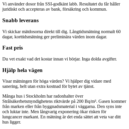
Vi använder dosor från SSI-godkänt labb. Resultatet du får håller
juridiskt och accepteras av bank, försäkring och kommun.
Snabb leverans
Vi skickar mätdosorna direkt till dig. Långtidsmätning normalt 60
dagar, korttidsmätning ger preliminära värden inom dagar.
Fast pris
Du vet exakt vad det kostar innan vi börjar. Inga dolda avgifter.
Hjälp hela vägen
Visar mätningen för höga värden? Vi hjälper dig vidare med
sanering, helt utan extra kostnad för bytet av tjänst.
Många hus i Stockholm har radonhalter över
Strålsäkerhetsmyndighetens riktvärde på 200 Bq/m³. Gasen kommer
från marken eller från byggnadsmaterial i väggarna. Den syns inte
och luktar inte. Men långvarig exponering ökar risken för
lungcancer markant. En mätning är det enda sättet att veta var ditt
hus ligger.