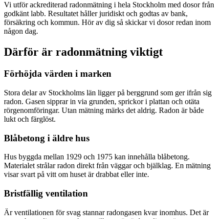
Vi utför ackrediterad radonmätning i hela Stockholm med dosor från
godkänt labb. Resultatet håller juridiskt och godtas av bank,
försäkring och kommun. Hör av dig så skickar vi dosor redan inom
någon dag.
Därför är radonmätning viktigt
Förhöjda värden i marken
Stora delar av Stockholms län ligger på berggrund som ger ifrån sig
radon. Gasen sipprar in via grunden, sprickor i plattan och otäta
rörgenomföringar. Utan mätning märks det aldrig. Radon är både
lukt och färglöst.
Blåbetong i äldre hus
Hus byggda mellan 1929 och 1975 kan innehålla blåbetong.
Materialet strålar radon direkt från väggar och bjälklag. En mätning
visar svart på vitt om huset är drabbat eller inte.
Bristfällig ventilation
Är ventilationen för svag stannar radongasen kvar inomhus. Det är