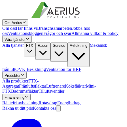
Om Aerius
Om oss
Här finns vi
Branschsamarbeten
Jobba hos
oss
Ventilationsbloggen
Frågor och svar
Allmänna villkor & policy
Våra tjänster
Alla tjänster
Mekanisk
FTX
Radon
Service
Avfuktning
frånluft
OVK Besiktning
Ventilation för BRF
Produkter
Alla produkter
FTX-
Aggregat
Frånluftsfläktar
Luftrenare
Köksfläktar
Mini-
FTX
Badrumsfläktar
Tilluftsventiler
Finansiering
Räntefri avbetalning
Rotavdrag
Energibidrag
Räkna ut ditt pris
Kontakta oss