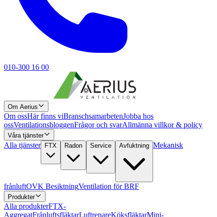
010-300 16 00
Om Aerius
Om oss
Här finns vi
Branschsamarbeten
Jobba hos
oss
Ventilationsbloggen
Frågor och svar
Allmänna villkor & policy
Våra tjänster
Alla tjänster
Mekanisk
FTX
Radon
Service
Avfuktning
frånluft
OVK Besiktning
Ventilation för BRF
Produkter
Alla produkter
FTX-
Aggregat
Frånluftsfläktar
Luftrenare
Köksfläktar
Mini-