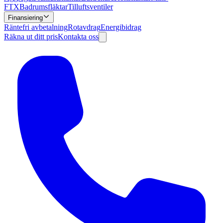
FTX
Badrumsfläktar
Tilluftsventiler
Finansiering
Räntefri avbetalning
Rotavdrag
Energibidrag
Räkna ut ditt pris
Kontakta oss