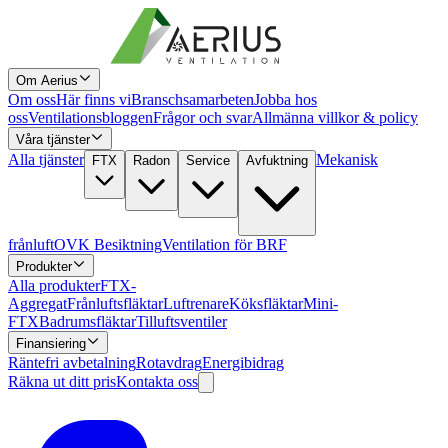
Om Aerius
Om oss
Här finns vi
Branschsamarbeten
Jobba hos
oss
Ventilationsbloggen
Frågor och svar
Allmänna villkor & policy
Våra tjänster
Alla tjänster
Mekanisk
FTX
Radon
Service
Avfuktning
frånluft
OVK Besiktning
Ventilation för BRF
Produkter
Alla produkter
FTX-
Aggregat
Frånluftsfläktar
Luftrenare
Köksfläktar
Mini-
FTX
Badrumsfläktar
Tilluftsventiler
Finansiering
Räntefri avbetalning
Rotavdrag
Energibidrag
Räkna ut ditt pris
Kontakta oss