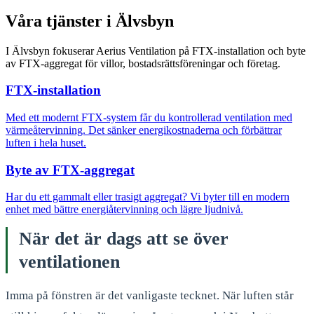
Våra tjänster i Älvsbyn
I Älvsbyn fokuserar Aerius Ventilation på FTX-installation och byte
av FTX-aggregat för villor, bostadsrättsföreningar och företag.
FTX-installation
Med ett modernt FTX-system får du kontrollerad ventilation med
värmeåtervinning. Det sänker energikostnaderna och förbättrar
luften i hela huset.
Byte av FTX-aggregat
Har du ett gammalt eller trasigt aggregat? Vi byter till en modern
enhet med bättre energiåtervinning och lägre ljudnivå.
När det är dags att se över
ventilationen
Imma på fönstren är det vanligaste tecknet. När luften står