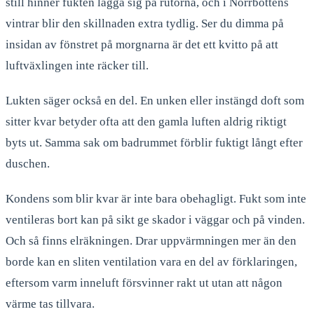
still hinner fukten lägga sig på rutorna, och i Norrbottens
vintrar blir den skillnaden extra tydlig. Ser du dimma på
insidan av fönstret på morgnarna är det ett kvitto på att
luftväxlingen inte räcker till.
Lukten säger också en del. En unken eller instängd doft som
sitter kvar betyder ofta att den gamla luften aldrig riktigt
byts ut. Samma sak om badrummet förblir fuktigt långt efter
duschen.
Kondens som blir kvar är inte bara obehagligt. Fukt som inte
ventileras bort kan på sikt ge skador i väggar och på vinden.
Och så finns elräkningen. Drar uppvärmningen mer än den
borde kan en sliten ventilation vara en del av förklaringen,
eftersom varm inneluft försvinner rakt ut utan att någon
värme tas tillvara.