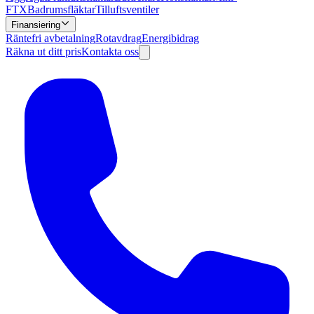
FTX
Badrumsfläktar
Tilluftsventiler
Finansiering
Räntefri avbetalning
Rotavdrag
Energibidrag
Räkna ut ditt pris
Kontakta oss