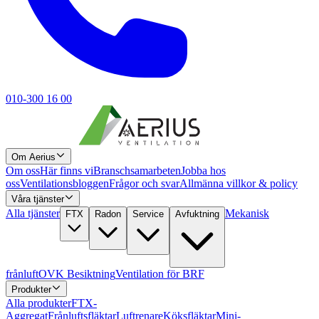
010-300 16 00
Om Aerius
Om oss
Här finns vi
Branschsamarbeten
Jobba hos
oss
Ventilationsbloggen
Frågor och svar
Allmänna villkor & policy
Våra tjänster
Alla tjänster
Mekanisk
FTX
Radon
Service
Avfuktning
frånluft
OVK Besiktning
Ventilation för BRF
Produkter
Alla produkter
FTX-
Aggregat
Frånluftsfläktar
Luftrenare
Köksfläktar
Mini-