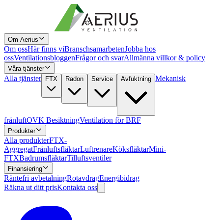
Om Aerius
Om oss
Här finns vi
Branschsamarbeten
Jobba hos
oss
Ventilationsbloggen
Frågor och svar
Allmänna villkor & policy
Våra tjänster
Alla tjänster
Mekanisk
FTX
Radon
Service
Avfuktning
frånluft
OVK Besiktning
Ventilation för BRF
Produkter
Alla produkter
FTX-
Aggregat
Frånluftsfläktar
Luftrenare
Köksfläktar
Mini-
FTX
Badrumsfläktar
Tilluftsventiler
Finansiering
Räntefri avbetalning
Rotavdrag
Energibidrag
Räkna ut ditt pris
Kontakta oss