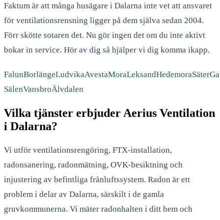
Faktum är att många husägare i Dalarna inte vet att ansvaret
för ventilationsrensning ligger på dem själva sedan 2004.
Förr skötte sotaren det. Nu gör ingen det om du inte aktivt
bokar in service. Hör av dig så hjälper vi dig komma ikapp.
Falun
Borlänge
Ludvika
Avesta
Mora
Leksand
Hedemora
Säter
Ga
Sälen
Vansbro
Älvdalen
Vilka tjänster erbjuder Aerius Ventilation
i Dalarna?
Vi utför ventilationsrengöring, FTX-installation,
radonsanering, radonmätning, OVK-besiktning och
injustering av befintliga frånluftssystem. Radon är ett
problem i delar av Dalarna, särskilt i de gamla
gruvkommunerna. Vi mäter radonhalten i ditt hem och