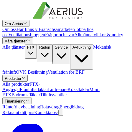
Om Aerius
Om oss
Här finns vi
Branschsamarbeten
Jobba hos
oss
Ventilationsbloggen
Frågor och svar
Allmänna villkor & policy
Våra tjänster
Alla tjänster
Mekanisk
FTX
Radon
Service
Avfuktning
frånluft
OVK Besiktning
Ventilation för BRF
Produkter
Alla produkter
FTX-
Aggregat
Frånluftsfläktar
Luftrenare
Köksfläktar
Mini-
FTX
Badrumsfläktar
Tilluftsventiler
Finansiering
Räntefri avbetalning
Rotavdrag
Energibidrag
Räkna ut ditt pris
Kontakta oss