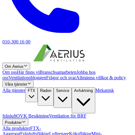
010-300 16 00
Om Aerius
Om oss
Här finns vi
Branschsamarbeten
Jobba hos
oss
Ventilationsbloggen
Frågor och svar
Allmänna villkor & policy
Våra tjänster
Alla tjänster
Mekanisk
FTX
Radon
Service
Avfuktning
frånluft
OVK Besiktning
Ventilation för BRF
Produkter
Alla produkter
FTX-
Aggregat
Frånluftsfläktar
Luftrenare
Köksfläktar
Mini-