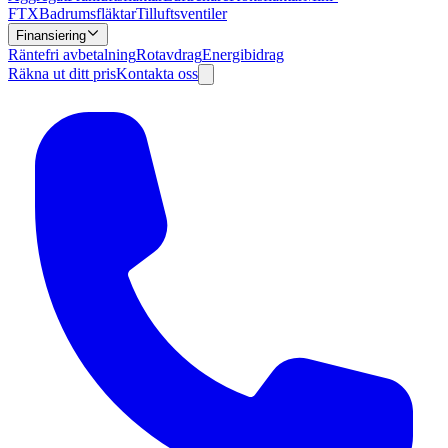
FTX
Badrumsfläktar
Tilluftsventiler
Finansiering
Räntefri avbetalning
Rotavdrag
Energibidrag
Räkna ut ditt pris
Kontakta oss