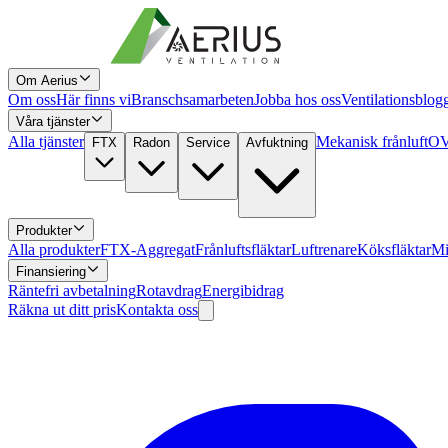
Om Aerius
Om oss
Här finns vi
Branschsamarbeten
Jobba hos oss
Ventilationsblog
Våra tjänster
Alla tjänster
Mekanisk frånluft
OV
FTX
Radon
Service
Avfuktning
Produkter
Alla produkter
FTX-Aggregat
Frånluftsfläktar
Luftrenare
Köksfläktar
Mi
Finansiering
Räntefri avbetalning
Rotavdrag
Energibidrag
Räkna ut ditt pris
Kontakta oss