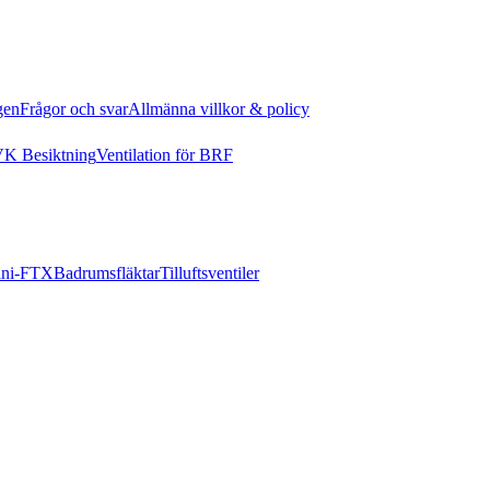
gen
Frågor och svar
Allmänna villkor & policy
K Besiktning
Ventilation för BRF
ni-FTX
Badrumsfläktar
Tilluftsventiler