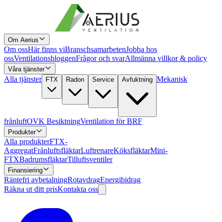
Om Aerius
Om oss
Här finns vi
Branschsamarbeten
Jobba hos
oss
Ventilationsbloggen
Frågor och svar
Allmänna villkor & policy
Våra tjänster
Alla tjänster
Mekanisk
FTX
Radon
Service
Avfuktning
frånluft
OVK Besiktning
Ventilation för BRF
Produkter
Alla produkter
FTX-
Aggregat
Frånluftsfläktar
Luftrenare
Köksfläktar
Mini-
FTX
Badrumsfläktar
Tilluftsventiler
Finansiering
Räntefri avbetalning
Rotavdrag
Energibidrag
Räkna ut ditt pris
Kontakta oss