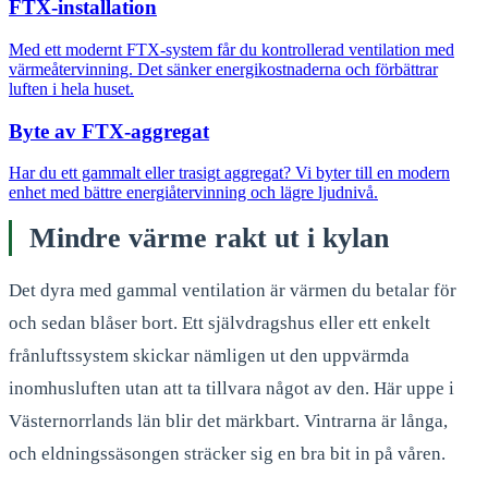
FTX-installation
Med ett modernt FTX-system får du kontrollerad ventilation med
värmeåtervinning. Det sänker energikostnaderna och förbättrar
luften i hela huset.
Byte av FTX-aggregat
Har du ett gammalt eller trasigt aggregat? Vi byter till en modern
enhet med bättre energiåtervinning och lägre ljudnivå.
Mindre värme rakt ut i kylan
Det dyra med gammal ventilation är värmen du betalar för
och sedan blåser bort. Ett självdragshus eller ett enkelt
frånluftssystem skickar nämligen ut den uppvärmda
inomhusluften utan att ta tillvara något av den. Här uppe i
Västernorrlands län blir det märkbart. Vintrarna är långa,
och eldningssäsongen sträcker sig en bra bit in på våren.