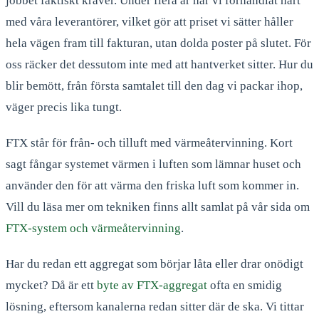
jobbet faktiskt kräver. Under flera år har vi förhandlat hårt
med våra leverantörer, vilket gör att priset vi sätter håller
hela vägen fram till fakturan, utan dolda poster på slutet. För
oss räcker det dessutom inte med att hantverket sitter. Hur du
blir bemött, från första samtalet till den dag vi packar ihop,
väger precis lika tungt.
FTX står för från- och tilluft med värmeåtervinning. Kort
sagt fångar systemet värmen i luften som lämnar huset och
använder den för att värma den friska luft som kommer in.
Vill du läsa mer om tekniken finns allt samlat på vår sida om
FTX-system och värmeåtervinning
.
Har du redan ett aggregat som börjar låta eller drar onödigt
mycket? Då är ett
byte av FTX-aggregat
ofta en smidig
lösning, eftersom kanalerna redan sitter där de ska. Vi tittar