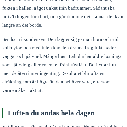
fukten i hallen, något unket från badrummet. Sådant ska
luftväxlingen föra bort, och gör den inte det stannar det kvar
längre än det borde.
Sen har vi kondensen. Den lägger sig gärna i hörn och vid
kalla ytor, och med tiden kan den dra med sig fuktskador i
väggar och på vind. Många hus i Laholm har äldre lösningar
som självdrag eller en enkel frånluftsfläkt. De flyttar luft,
men de återvinner ingenting. Resultatet blir ofta en
elräkning som är högre än den behöver vara, eftersom
värmen åker rakt ut.
Luften du andas hela dagen
Vi tillbringar nästan all vår tid inomhus. Hemma, på jobbet, i