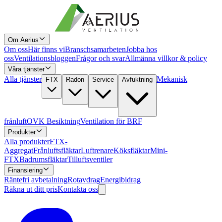
Om Aerius
Om oss
Här finns vi
Branschsamarbeten
Jobba hos
oss
Ventilationsbloggen
Frågor och svar
Allmänna villkor & policy
Våra tjänster
Alla tjänster
Mekanisk
FTX
Radon
Service
Avfuktning
frånluft
OVK Besiktning
Ventilation för BRF
Produkter
Alla produkter
FTX-
Aggregat
Frånluftsfläktar
Luftrenare
Köksfläktar
Mini-
FTX
Badrumsfläktar
Tilluftsventiler
Finansiering
Räntefri avbetalning
Rotavdrag
Energibidrag
Räkna ut ditt pris
Kontakta oss