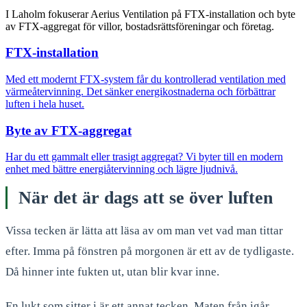
I Laholm fokuserar Aerius Ventilation på FTX-installation och byte
av FTX-aggregat för villor, bostadsrättsföreningar och företag.
FTX-installation
Med ett modernt FTX-system får du kontrollerad ventilation med
värmeåtervinning. Det sänker energikostnaderna och förbättrar
luften i hela huset.
Byte av FTX-aggregat
Har du ett gammalt eller trasigt aggregat? Vi byter till en modern
enhet med bättre energiåtervinning och lägre ljudnivå.
När det är dags att se över luften
Vissa tecken är lätta att läsa av om man vet vad man tittar
efter. Imma på fönstren på morgonen är ett av de tydligaste.
Då hinner inte fukten ut, utan blir kvar inne.
En lukt som sitter i är ett annat tecken. Maten från igår,