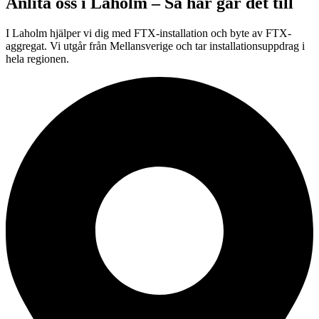
Anlita oss i
Laholm
– Så här går det till
I Laholm hjälper vi dig med FTX-installation och byte av FTX-
aggregat. Vi utgår från Mellansverige och tar installationsuppdrag i
hela regionen.