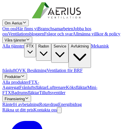
Om Aerius
Om oss
Här finns vi
Branschsamarbeten
Jobba hos
oss
Ventilationsbloggen
Frågor och svar
Allmänna villkor & policy
Våra tjänster
Alla tjänster
Mekanisk
FTX
Radon
Service
Avfuktning
frånluft
OVK Besiktning
Ventilation för BRF
Produkter
Alla produkter
FTX-
Aggregat
Frånluftsfläktar
Luftrenare
Köksfläktar
Mini-
FTX
Badrumsfläktar
Tilluftsventiler
Finansiering
Räntefri avbetalning
Rotavdrag
Energibidrag
Räkna ut ditt pris
Kontakta oss