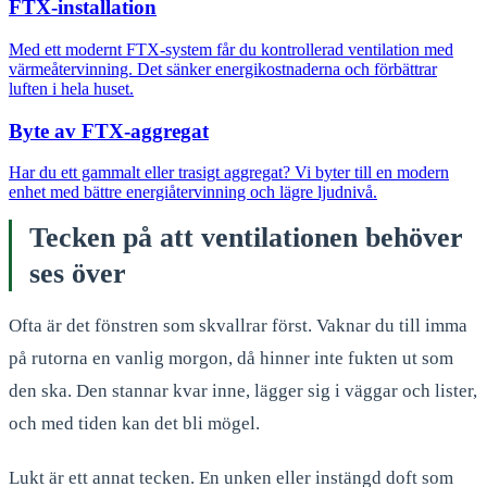
FTX-installation
Med ett modernt FTX-system får du kontrollerad ventilation med
värmeåtervinning. Det sänker energikostnaderna och förbättrar
luften i hela huset.
Byte av FTX-aggregat
Har du ett gammalt eller trasigt aggregat? Vi byter till en modern
enhet med bättre energiåtervinning och lägre ljudnivå.
Tecken på att ventilationen behöver
ses över
Ofta är det fönstren som skvallrar först. Vaknar du till imma
på rutorna en vanlig morgon, då hinner inte fukten ut som
den ska. Den stannar kvar inne, lägger sig i väggar och lister,
och med tiden kan det bli mögel.
Lukt är ett annat tecken. En unken eller instängd doft som