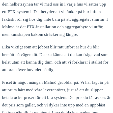
den helhetssynen tar vi med oss in i varje hus vi sätter upp
ett FTX-system i. Det betyder att vi tänker på hur luften
faktiskt rör sig hos dig, inte bara på att aggregatet snurrar. I
Malmö är det FTX-installation och aggregatbyte vi utför,
men kunskapen bakom sträcker sig längre.
Lika viktigt som att jobbet blir rätt utfört är hur du blir
bemött på vägen dit. Du ska känna att du kan fråga vad som
helst utan att känna dig dum, och att vi förklarar i stället för
att prata över huvudet på dig.
Priset är något många i Malmö grubblar på. Vi har lagt år på
att pruta hårt med våra leverantörer, just så att du slipper
betala ockerpriser för ett bra system. Det pris du får av oss är
det pris som gäller, och vi dyker inte upp med en uppblåst
faktura när allt är monterat. Inga dolda kostnader, inget