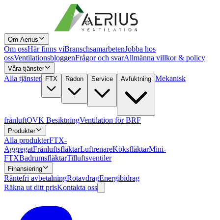
Om Aerius
Om oss
Här finns vi
Branschsamarbeten
Jobba hos
oss
Ventilationsbloggen
Frågor och svar
Allmänna villkor & policy
Våra tjänster
Alla tjänster
Mekanisk
FTX
Radon
Service
Avfuktning
frånluft
OVK Besiktning
Ventilation för BRF
Produkter
Alla produkter
FTX-
Aggregat
Frånluftsfläktar
Luftrenare
Köksfläktar
Mini-
FTX
Badrumsfläktar
Tilluftsventiler
Finansiering
Räntefri avbetalning
Rotavdrag
Energibidrag
Räkna ut ditt pris
Kontakta oss