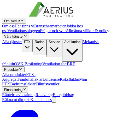
Om Aerius
Om oss
Här finns vi
Branschsamarbeten
Jobba hos
oss
Ventilationsbloggen
Frågor och svar
Allmänna villkor & policy
Våra tjänster
Alla tjänster
Mekanisk
FTX
Radon
Service
Avfuktning
frånluft
OVK Besiktning
Ventilation för BRF
Produkter
Alla produkter
FTX-
Aggregat
Frånluftsfläktar
Luftrenare
Köksfläktar
Mini-
FTX
Badrumsfläktar
Tilluftsventiler
Finansiering
Räntefri avbetalning
Rotavdrag
Energibidrag
Räkna ut ditt pris
Kontakta oss