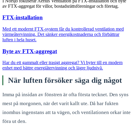
I Norsjö fokuserar Aerius Ventilation på FTX-installation och byte
av FTX-aggregat för villor, bostadsrättsföreningar och företag.
FTX-installation
Med ett modernt FTX-system får du kontrollerad ventilation med
värmeåtervinning. Det sänker energikostnaderna och förbättrar
luften i hela huset.
Byte av FTX-aggregat
Har du ett gammalt eller trasigt aggregat? Vi byter till en modern
enhet med bättre energiåtervinning och lägre ljudnivå.
När luften försöker säga dig något
Imma på insidan av fönstren är ofta första tecknet. Den syns
mest på morgonen, när det varit kallt ute. Då har fukten
inomhus ingenstans att ta vägen, och ventilationen orkar inte
föra ut den.