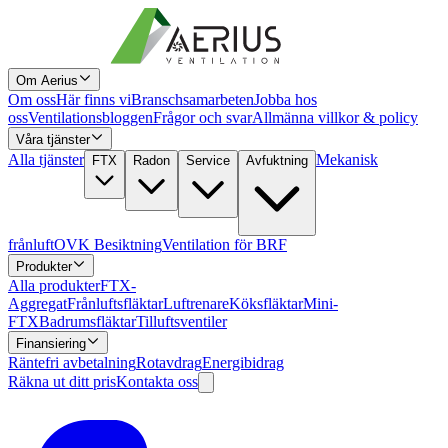
Om Aerius
Om oss
Här finns vi
Branschsamarbeten
Jobba hos
oss
Ventilationsbloggen
Frågor och svar
Allmänna villkor & policy
Våra tjänster
Alla tjänster
Mekanisk
FTX
Radon
Service
Avfuktning
frånluft
OVK Besiktning
Ventilation för BRF
Produkter
Alla produkter
FTX-
Aggregat
Frånluftsfläktar
Luftrenare
Köksfläktar
Mini-
FTX
Badrumsfläktar
Tilluftsventiler
Finansiering
Räntefri avbetalning
Rotavdrag
Energibidrag
Räkna ut ditt pris
Kontakta oss