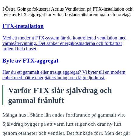
I Östra Göinge fokuserar Aerius Ventilation på FTX-installation och
byte av FTX-aggregat för villor, bostadsrättsföreningar och företag.
FTX-installation
Med ett modernt FTX-system får du kontrollerad ventilation med
värmeåtervinning. Det sänker energikostnaderna och förbättrar
luften i hela huset.
Byte av FTX-aggregat
Har du ett gammalt eller trasigt aggregat? Vi byter till en modern
enhet med bättre energiåtervinning och lägre ljudnivå.
Varför FTX slår självdrag och
gammal frånluft
Många hus i Skåne län andas fortfarande på gammalt vis.
Självdrag bygger på att varm luft stiger och drar ny luft
genom otätheter och ventiler. Det funkade förr. Men det går