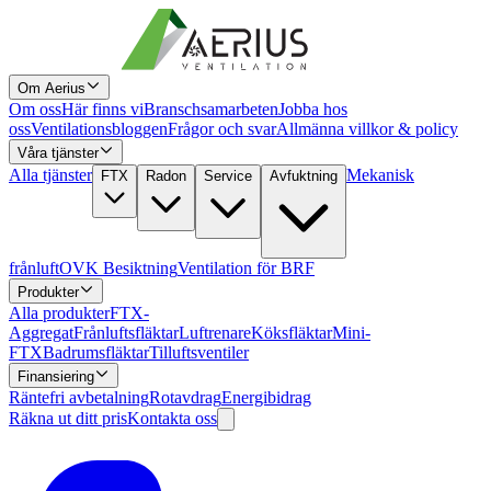
Om Aerius
Om oss
Här finns vi
Branschsamarbeten
Jobba hos
oss
Ventilationsbloggen
Frågor och svar
Allmänna villkor & policy
Våra tjänster
Alla tjänster
Mekanisk
FTX
Radon
Service
Avfuktning
frånluft
OVK Besiktning
Ventilation för BRF
Produkter
Alla produkter
FTX-
Aggregat
Frånluftsfläktar
Luftrenare
Köksfläktar
Mini-
FTX
Badrumsfläktar
Tilluftsventiler
Finansiering
Räntefri avbetalning
Rotavdrag
Energibidrag
Räkna ut ditt pris
Kontakta oss