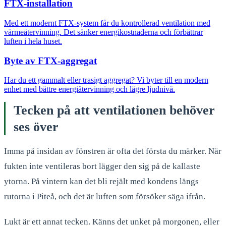
FTX-installation
Med ett modernt FTX-system får du kontrollerad ventilation med
värmeåtervinning. Det sänker energikostnaderna och förbättrar
luften i hela huset.
Byte av FTX-aggregat
Har du ett gammalt eller trasigt aggregat? Vi byter till en modern
enhet med bättre energiåtervinning och lägre ljudnivå.
Tecken på att ventilationen behöver
ses över
Imma på insidan av fönstren är ofta det första du märker. När
fukten inte ventileras bort lägger den sig på de kallaste
ytorna. På vintern kan det bli rejält med kondens längs
rutorna i Piteå, och det är luften som försöker säga ifrån.
Lukt är ett annat tecken. Känns det unket på morgonen, eller