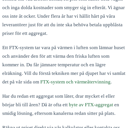
och inga dolda kostnader som smyger sig in efteråt. Vi ägnar
oss inte åt ocker. Under flera år har vi hållit hårt på våra
leverantörer just för att du inte ska behöva betala uppblåsta
priser för ett aggregat.
Ett FTX-system tar vara på värmen i luften som lämnar huset
och använder den för att värma den friska luften som
kommer in. Du får jämnare temperatur och en lägre
elräkning. Vill du förstå tekniken mer på djupet har vi samlat
det på vår sida om
FTX-system och värmeåtervinning
.
Har du redan ett aggregat som låter, drar mycket el eller
börjar bli till åren? Då är ofta ett
byte av FTX-aggregat
en
smidig lösning, eftersom kanalerna redan sitter på plats.
Räkna ut priset direkt via vår kalkylator eller kontakta oss