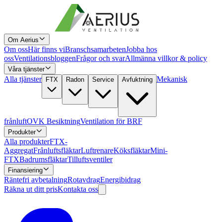
Om Aerius
Om oss
Här finns vi
Branschsamarbeten
Jobba hos
oss
Ventilationsbloggen
Frågor och svar
Allmänna villkor & policy
Våra tjänster
Alla tjänster
Mekanisk
FTX
Radon
Service
Avfuktning
frånluft
OVK Besiktning
Ventilation för BRF
Produkter
Alla produkter
FTX-
Aggregat
Frånluftsfläktar
Luftrenare
Köksfläktar
Mini-
FTX
Badrumsfläktar
Tilluftsventiler
Finansiering
Räntefri avbetalning
Rotavdrag
Energibidrag
Räkna ut ditt pris
Kontakta oss