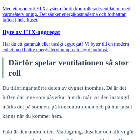
Med ett modernt FTX-system får du kontrollerad ventilation med
värmeåtervinning. Det sänker energikostnaderna och förbättrar
luften i hela huset.
Byte av FTX-aggregat
Har du ett gammalt eller trasigt aggregat? Vi byter till en modern
enhet med bättre energiåtervinning och lägre ljudnivå.
Därför spelar ventilationen så stor
roll
Du tillbringar större delen av dygnet inomhus. Då är det
luften där inne som påverkar hur du mår. Är den instängd
märks det på sömnen, på koncentrationen och på hur huset
känns när du kommer hem.
Fukt är den andra biten. Matlagning, duschar och allt vi gör