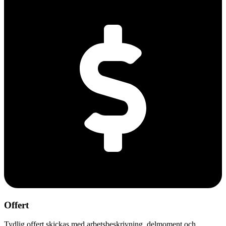
Offert
Tydlig offert skickas med arbetsbeskrivning, delmoment och