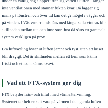
under en vanlig dag släpper ifrån sig vatten i luften. Hänger
inte ventilationen med stannar fukten kvar. Då lägger sig
imma på fönstren och över tid kan det ge mögel i väggar och
på vinden. I Västernorrlands län, med långa kalla vintrar, blir
skillnaden mellan ute och inne stor. Just då sätts ett gammalt
system verkligen på prov.
Bra luftväxling byter ut luften jämnt och tyst, utan att huset
blir dragigt. Det är skillnaden mellan ett hem som känns
friskt och ett som känns kvavt.
Vad ett FTX-system ger dig
FTX betyder från- och tilluft med värmeåtervinning.
Systemet tar helt enkelt vara på värmen i den gamla luften