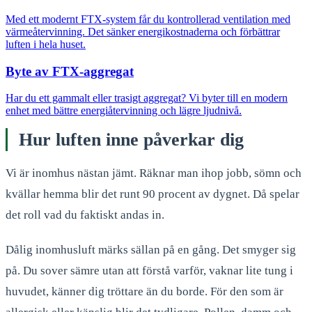
Med ett modernt FTX-system får du kontrollerad ventilation med
värmeåtervinning. Det sänker energikostnaderna och förbättrar
luften i hela huset.
Byte av FTX-aggregat
Har du ett gammalt eller trasigt aggregat? Vi byter till en modern
enhet med bättre energiåtervinning och lägre ljudnivå.
Hur luften inne påverkar dig
Vi är inomhus nästan jämt. Räknar man ihop jobb, sömn och
kvällar hemma blir det runt 90 procent av dygnet. Då spelar
det roll vad du faktiskt andas in.
Dålig inomhusluft märks sällan på en gång. Det smyger sig
på. Du sover sämre utan att förstå varför, vaknar lite tung i
huvudet, känner dig tröttare än du borde. För den som är