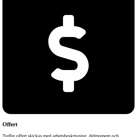
Offert
Tydlig offert skickas med arbetsbeskrivning, delmoment och