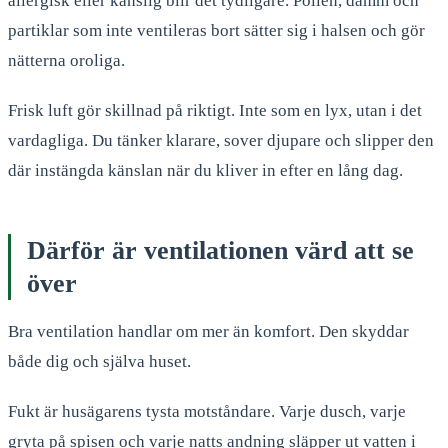
allergisk eller känslig blir det tydligare. Pollen, damm och
partiklar som inte ventileras bort sätter sig i halsen och gör
nätterna oroliga.
Frisk luft gör skillnad på riktigt. Inte som en lyx, utan i det
vardagliga. Du tänker klarare, sover djupare och slipper den
där instängda känslan när du kliver in efter en lång dag.
Därför är ventilationen värd att se
över
Bra ventilation handlar om mer än komfort. Den skyddar
både dig och själva huset.
Fukt är husägarens tysta motståndare. Varje dusch, varje
gryta på spisen och varje natts andning släpper ut vatten i