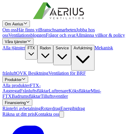
Om Aerius
Om oss
Här finns vi
Branschsamarbeten
Jobba hos
oss
Ventilationsbloggen
Frågor och svar
Allmänna villkor & policy
Våra tjänster
Alla tjänster
Mekanisk
FTX
Radon
Service
Avfuktning
frånluft
OVK Besiktning
Ventilation för BRF
Produkter
Alla produkter
FTX-
Aggregat
Frånluftsfläktar
Luftrenare
Köksfläktar
Mini-
FTX
Badrumsfläktar
Tilluftsventiler
Finansiering
Räntefri avbetalning
Rotavdrag
Energibidrag
Räkna ut ditt pris
Kontakta oss