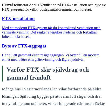
I Timrå fokuserar Aerius Ventilation på FTX-installation och byte av
FTX-aggregat för villor, bostadsrättsföreningar och företag.
FTX-installation
Med ett modernt FTX-system får du kontrollerad ventilation med
värmeåtervinning. Det sänker energikostnaderna och förbättrar
luften i hela huset.
Byte av FTX-aggregat
Har du ett gammalt eller trasigt aggregat? Vi byter till en modern
enhet med bättre energiåtervinning och lägre ljudnivå.
Varför FTX slår självdrag och
gammal frånluft
Många hus i Västernorrlands län vilar fortfarande på äldre
lösningar. Självdrag bygger på att varm luft stiger och drar
in ny luft genom otätheter, vilket fungerade när husen läckte