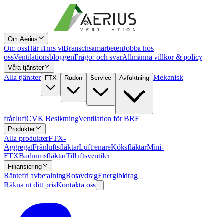
Om Aerius
Om oss
Här finns vi
Branschsamarbeten
Jobba hos
oss
Ventilationsbloggen
Frågor och svar
Allmänna villkor & policy
Våra tjänster
Alla tjänster
Mekanisk
FTX
Radon
Service
Avfuktning
frånluft
OVK Besiktning
Ventilation för BRF
Produkter
Alla produkter
FTX-
Aggregat
Frånluftsfläktar
Luftrenare
Köksfläktar
Mini-
FTX
Badrumsfläktar
Tilluftsventiler
Finansiering
Räntefri avbetalning
Rotavdrag
Energibidrag
Räkna ut ditt pris
Kontakta oss