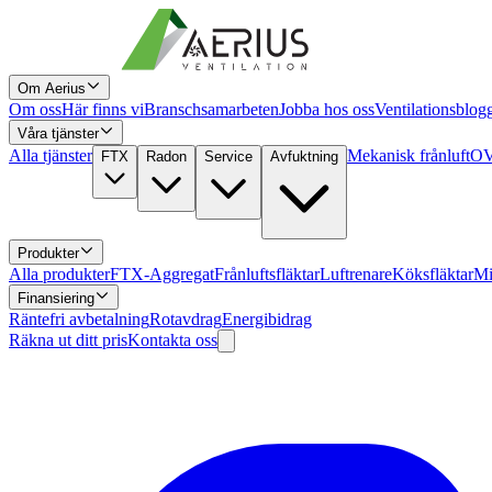
Om Aerius
Om oss
Här finns vi
Branschsamarbeten
Jobba hos oss
Ventilationsblog
Våra tjänster
Alla tjänster
Mekanisk frånluft
OV
FTX
Radon
Service
Avfuktning
Produkter
Alla produkter
FTX-Aggregat
Frånluftsfläktar
Luftrenare
Köksfläktar
Mi
Finansiering
Räntefri avbetalning
Rotavdrag
Energibidrag
Räkna ut ditt pris
Kontakta oss