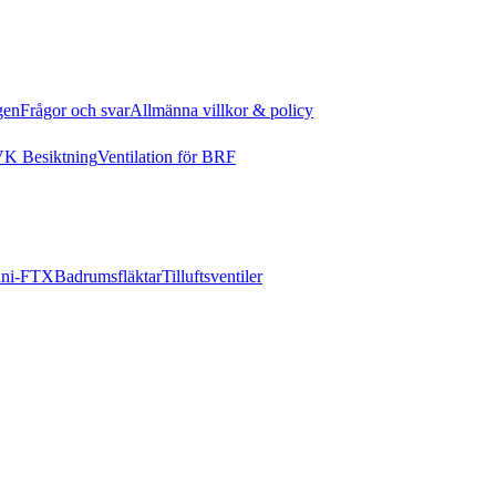
gen
Frågor och svar
Allmänna villkor & policy
K Besiktning
Ventilation för BRF
ni-FTX
Badrumsfläktar
Tilluftsventiler