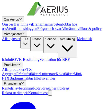
Om Aerius
Om oss
Här finns vi
Branschsamarbeten
Jobba hos
oss
Ventilationsbloggen
Frågor och svar
Allmänna villkor & policy
Våra tjänster
Alla tjänster
Mekanisk
FTX
Radon
Service
Avfuktning
frånluft
OVK Besiktning
Ventilation för BRF
Produkter
Alla produkter
FTX-
Aggregat
Frånluftsfläktar
Luftrenare
Köksfläktar
Mini-
FTX
Badrumsfläktar
Tilluftsventiler
Finansiering
Räntefri avbetalning
Rotavdrag
Energibidrag
Räkna ut ditt pris
Kontakta oss