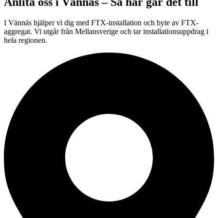
Anlita oss i
Vännäs
– Så här går det till
I Vännäs hjälper vi dig med FTX-installation och byte av FTX-
aggregat. Vi utgår från Mellansverige och tar installationsuppdrag i
hela regionen.