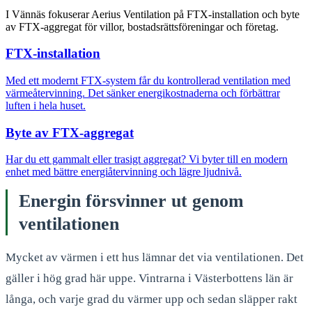
I Vännäs fokuserar Aerius Ventilation på FTX-installation och byte
av FTX-aggregat för villor, bostadsrättsföreningar och företag.
FTX-installation
Med ett modernt FTX-system får du kontrollerad ventilation med
värmeåtervinning. Det sänker energikostnaderna och förbättrar
luften i hela huset.
Byte av FTX-aggregat
Har du ett gammalt eller trasigt aggregat? Vi byter till en modern
enhet med bättre energiåtervinning och lägre ljudnivå.
Energin försvinner ut genom
ventilationen
Mycket av värmen i ett hus lämnar det via ventilationen. Det
gäller i hög grad här uppe. Vintrarna i Västerbottens län är
långa, och varje grad du värmer upp och sedan släpper rakt