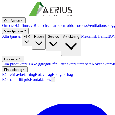
Om Aerius
Om oss
Här finns vi
Branschsamarbeten
Jobba hos oss
Ventilationsblog
Våra tjänster
Alla tjänster
Mekanisk frånluft
OV
FTX
Radon
Service
Avfuktning
Produkter
Alla produkter
FTX-Aggregat
Frånluftsfläktar
Luftrenare
Köksfläktar
Mi
Finansiering
Räntefri avbetalning
Rotavdrag
Energibidrag
Räkna ut ditt pris
Kontakta oss