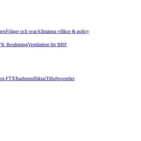
gen
Frågor och svar
Allmänna villkor & policy
K Besiktning
Ventilation för BRF
ni-FTX
Badrumsfläktar
Tilluftsventiler