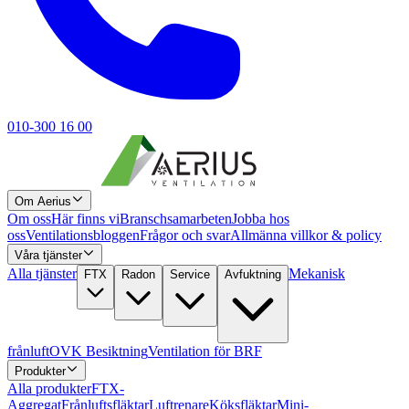
010-300 16 00
Om Aerius
Om oss
Här finns vi
Branschsamarbeten
Jobba hos
oss
Ventilationsbloggen
Frågor och svar
Allmänna villkor & policy
Våra tjänster
Alla tjänster
Mekanisk
FTX
Radon
Service
Avfuktning
frånluft
OVK Besiktning
Ventilation för BRF
Produkter
Alla produkter
FTX-
Aggregat
Frånluftsfläktar
Luftrenare
Köksfläktar
Mini-