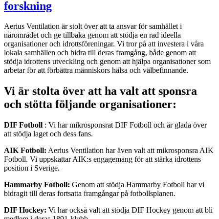
forskning
Aerius Ventilation är stolt över att ta ansvar för samhället i
närområdet och ge tillbaka genom att stödja en rad ideella
organisationer och idrottsföreningar. Vi tror på att investera i våra
lokala samhällen och bidra till deras framgång, både genom att
stödja idrottens utveckling och genom att hjälpa organisationer som
arbetar för att förbättra människors hälsa och välbefinnande.
Vi är stolta över att ha valt att sponsra
och stötta följande organisationer:
DIF Fotboll
: Vi har mikrosponsrat DIF Fotboll och är glada över
att stödja laget och dess fans.
AIK Fotboll:
Aerius Ventilation har även valt att mikrosponsra AIK
Fotboll. Vi uppskattar AIK:s engagemang för att stärka idrottens
position i Sverige.
Hammarby Fotboll:
Genom att stödja Hammarby Fotboll har vi
bidragit till deras fortsatta framgångar på fotbollsplanen.
DIF Hockey:
Vi har också valt att stödja DIF Hockey genom att bli
medlem i deras 1891-klubb.