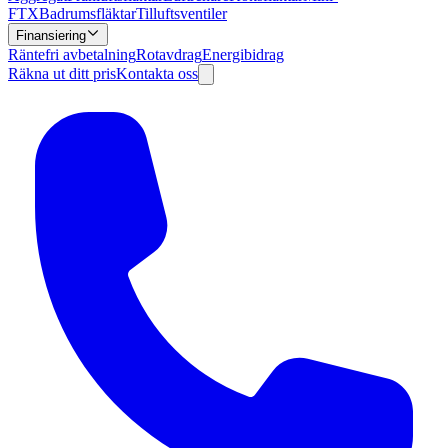
FTX
Badrumsfläktar
Tilluftsventiler
Finansiering
Räntefri avbetalning
Rotavdrag
Energibidrag
Räkna ut ditt pris
Kontakta oss