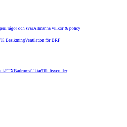
gen
Frågor och svar
Allmänna villkor & policy
K Besiktning
Ventilation för BRF
ni-FTX
Badrumsfläktar
Tilluftsventiler