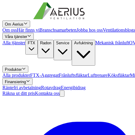
Om Aerius
Om oss
Här finns vi
Branschsamarbeten
Jobba hos oss
Ventilationsblog
Våra tjänster
Alla tjänster
Mekanisk frånluft
OV
FTX
Radon
Service
Avfuktning
Produkter
Alla produkter
FTX-Aggregat
Frånluftsfläktar
Luftrenare
Köksfläktar
Mi
Finansiering
Räntefri avbetalning
Rotavdrag
Energibidrag
Räkna ut ditt pris
Kontakta oss