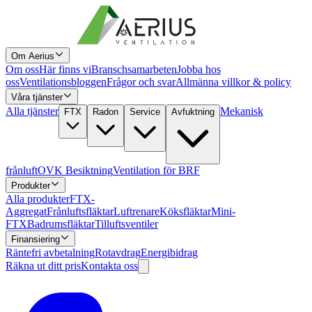
Om Aerius
Om oss
Här finns vi
Branschsamarbeten
Jobba hos
oss
Ventilationsbloggen
Frågor och svar
Allmänna villkor & policy
Våra tjänster
Alla tjänster
Mekanisk
FTX
Radon
Service
Avfuktning
frånluft
OVK Besiktning
Ventilation för BRF
Produkter
Alla produkter
FTX-
Aggregat
Frånluftsfläktar
Luftrenare
Köksfläktar
Mini-
FTX
Badrumsfläktar
Tilluftsventiler
Finansiering
Räntefri avbetalning
Rotavdrag
Energibidrag
Räkna ut ditt pris
Kontakta oss