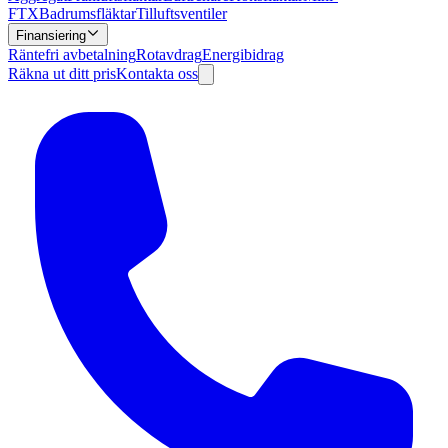
FTX
Badrumsfläktar
Tilluftsventiler
Finansiering
Räntefri avbetalning
Rotavdrag
Energibidrag
Räkna ut ditt pris
Kontakta oss