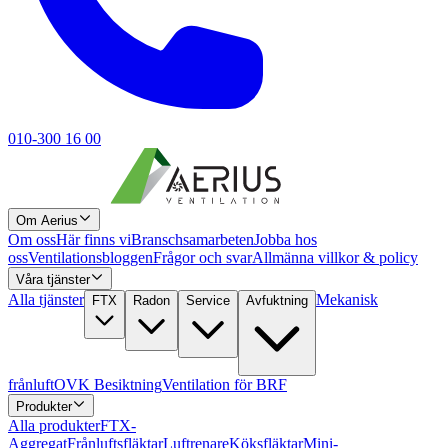
010-300 16 00
Om Aerius
Om oss
Här finns vi
Branschsamarbeten
Jobba hos
oss
Ventilationsbloggen
Frågor och svar
Allmänna villkor & policy
Våra tjänster
Alla tjänster
Mekanisk
FTX
Radon
Service
Avfuktning
frånluft
OVK Besiktning
Ventilation för BRF
Produkter
Alla produkter
FTX-
Aggregat
Frånluftsfläktar
Luftrenare
Köksfläktar
Mini-