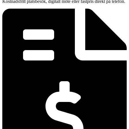
Kostnadsfritt platsbesök, digitalt möte eller fastpris direkt på telefon.