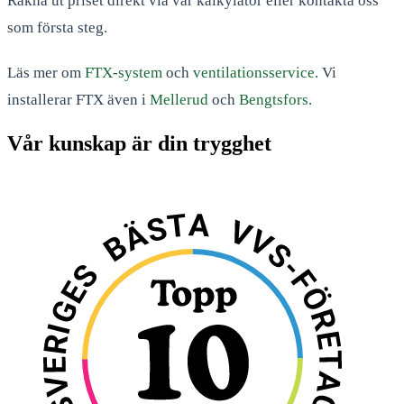
Räkna ut priset direkt via vår kalkylator eller kontakta oss
som första steg.
Läs mer om
FTX-system
och
ventilationsservice
. Vi
installerar FTX även i
Mellerud
och
Bengtsfors
.
Vår kunskap är din trygghet