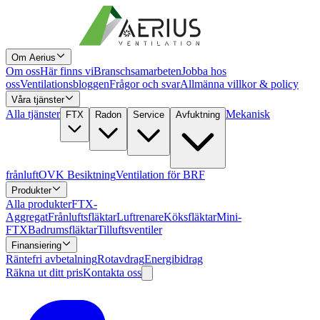
Om Aerius
Om oss
Här finns vi
Branschsamarbeten
Jobba hos
oss
Ventilationsbloggen
Frågor och svar
Allmänna villkor & policy
Våra tjänster
Alla tjänster
Mekanisk
FTX
Radon
Service
Avfuktning
frånluft
OVK Besiktning
Ventilation för BRF
Produkter
Alla produkter
FTX-
Aggregat
Frånluftsfläktar
Luftrenare
Köksfläktar
Mini-
FTX
Badrumsfläktar
Tilluftsventiler
Finansiering
Räntefri avbetalning
Rotavdrag
Energibidrag
Räkna ut ditt pris
Kontakta oss