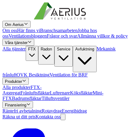
Om Aerius
Om oss
Här finns vi
Branschsamarbeten
Jobba hos
oss
Ventilationsbloggen
Frågor och svar
Allmänna villkor & policy
Våra tjänster
Alla tjänster
Mekanisk
FTX
Radon
Service
Avfuktning
frånluft
OVK Besiktning
Ventilation för BRF
Produkter
Alla produkter
FTX-
Aggregat
Frånluftsfläktar
Luftrenare
Köksfläktar
Mini-
FTX
Badrumsfläktar
Tilluftsventiler
Finansiering
Räntefri avbetalning
Rotavdrag
Energibidrag
Räkna ut ditt pris
Kontakta oss