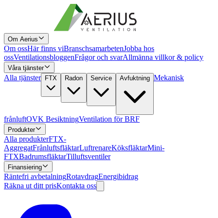
Om Aerius
Om oss
Här finns vi
Branschsamarbeten
Jobba hos
oss
Ventilationsbloggen
Frågor och svar
Allmänna villkor & policy
Våra tjänster
Alla tjänster
Mekanisk
FTX
Radon
Service
Avfuktning
frånluft
OVK Besiktning
Ventilation för BRF
Produkter
Alla produkter
FTX-
Aggregat
Frånluftsfläktar
Luftrenare
Köksfläktar
Mini-
FTX
Badrumsfläktar
Tilluftsventiler
Finansiering
Räntefri avbetalning
Rotavdrag
Energibidrag
Räkna ut ditt pris
Kontakta oss