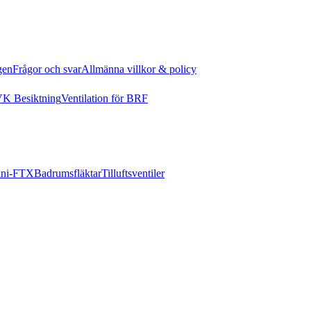
gen
Frågor och svar
Allmänna villkor & policy
K Besiktning
Ventilation för BRF
ni-FTX
Badrumsfläktar
Tilluftsventiler