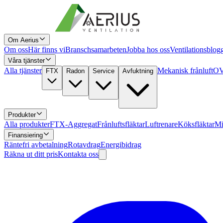
Om Aerius
Om oss
Här finns vi
Branschsamarbeten
Jobba hos oss
Ventilationsblog
Våra tjänster
Alla tjänster
Mekanisk frånluft
OV
FTX
Radon
Service
Avfuktning
Produkter
Alla produkter
FTX-Aggregat
Frånluftsfläktar
Luftrenare
Köksfläktar
Mi
Finansiering
Räntefri avbetalning
Rotavdrag
Energibidrag
Räkna ut ditt pris
Kontakta oss