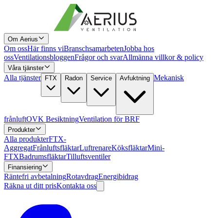
Om Aerius
Om oss
Här finns vi
Branschsamarbeten
Jobba hos
oss
Ventilationsbloggen
Frågor och svar
Allmänna villkor & policy
Våra tjänster
Alla tjänster
Mekanisk
FTX
Radon
Service
Avfuktning
frånluft
OVK Besiktning
Ventilation för BRF
Produkter
Alla produkter
FTX-
Aggregat
Frånluftsfläktar
Luftrenare
Köksfläktar
Mini-
FTX
Badrumsfläktar
Tilluftsventiler
Finansiering
Räntefri avbetalning
Rotavdrag
Energibidrag
Räkna ut ditt pris
Kontakta oss