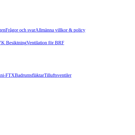
gen
Frågor och svar
Allmänna villkor & policy
K Besiktning
Ventilation för BRF
ni-FTX
Badrumsfläktar
Tilluftsventiler