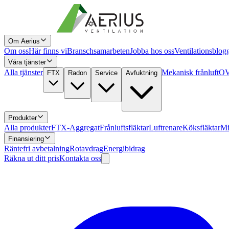
Om Aerius
Om oss
Här finns vi
Branschsamarbeten
Jobba hos oss
Ventilationsblog
Våra tjänster
Alla tjänster
Mekanisk frånluft
OV
FTX
Radon
Service
Avfuktning
Produkter
Alla produkter
FTX-Aggregat
Frånluftsfläktar
Luftrenare
Köksfläktar
Mi
Finansiering
Räntefri avbetalning
Rotavdrag
Energibidrag
Räkna ut ditt pris
Kontakta oss