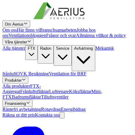
Om Aerius
Om oss
Här finns vi
Branschsamarbeten
Jobba hos
oss
Ventilationsbloggen
Frågor och svar
Allmänna villkor & policy
Våra tjänster
Alla tjänster
Mekanisk
FTX
Radon
Service
Avfuktning
frånluft
OVK Besiktning
Ventilation för BRF
Produkter
Alla produkter
FTX-
Aggregat
Frånluftsfläktar
Luftrenare
Köksfläktar
Mini-
FTX
Badrumsfläktar
Tilluftsventiler
Finansiering
Räntefri avbetalning
Rotavdrag
Energibidrag
Räkna ut ditt pris
Kontakta oss